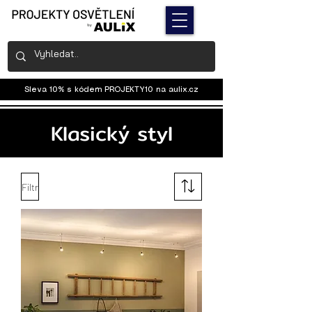
Sleva 10% s kódem PROJEKTY10 na
aulix.cz
Klasický styl
Filtr