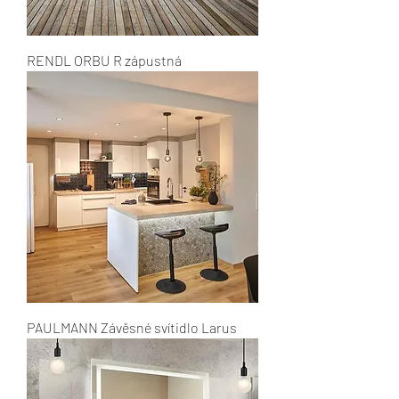
RENDL ORBU R zápustná
PAULMANN Závěsné svítidlo Larus