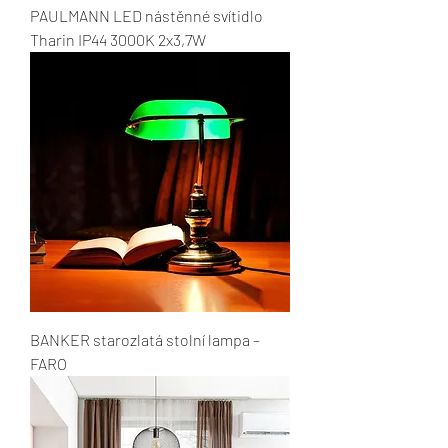
PAULMANN LED nástěnné svítidlo
Tharin IP44 3000K 2x3,7W
BANKER starozlatá stolní lampa –
FARO