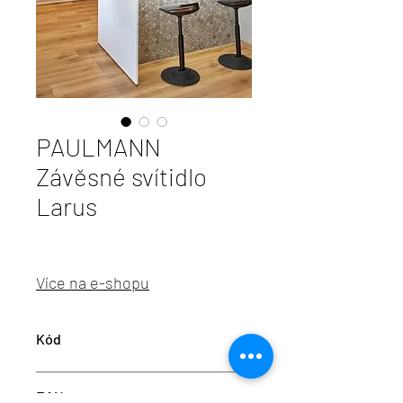
PAULMANN
Závěsné svítidlo
Larus
Více na e-shopu
Kód
P79754
EAN