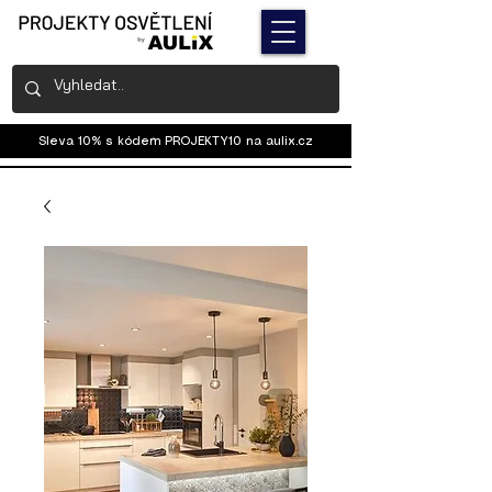
Sleva 10% s kódem PROJEKTY10 na
aulix.cz