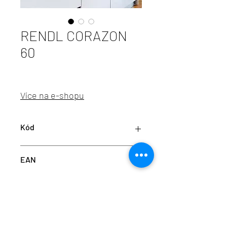
RENDL CORAZON
60
Více na e-shopu
Kód
RED R12901
EAN
8595685417448
info@aulix.cz
|
+420 702 061 783
| studio Náměstí