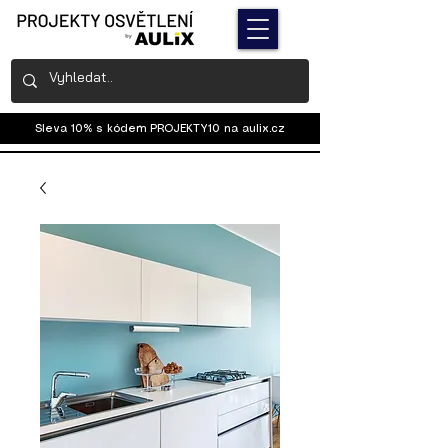
Sleva 10% s kódem PROJEKTY10 na
aulix.cz