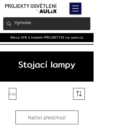
Sleva 10% s kódem PROJEKTY10 na
aulix.cz
Stojací lampy
Filtr
Načíst předchozí