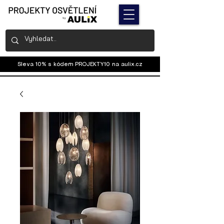
Sleva 10% s kódem PROJEKTY10 na
aulix.cz