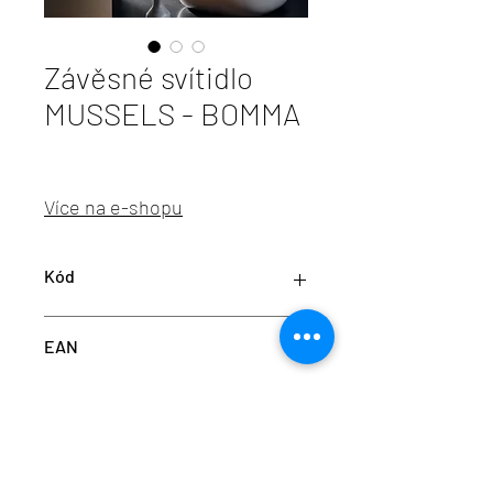
Závěsné svítidlo
MUSSELS - BOMMA
Více na e-shopu
Kód
BOMMA
EAN
1/75/95310L/B/ALBST/205/A/BBR/2,5
8595610930868
info@aulix.cz
|
+420 702 061 783
| studio Náměstí