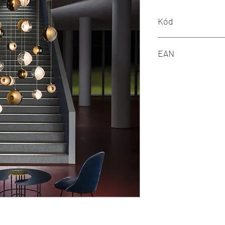
Kód
BOMMA 1/45/95181/B/C
EAN
8595610908225