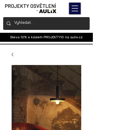
Sleva 10% s kódem PROJEKTY10 na
aulix.cz