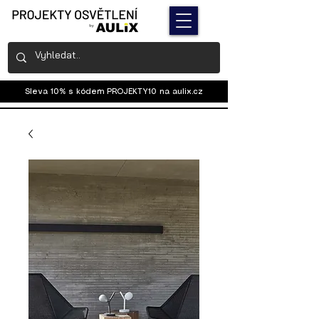
Sleva 10% s kódem PROJEKTY10 na
aulix.cz