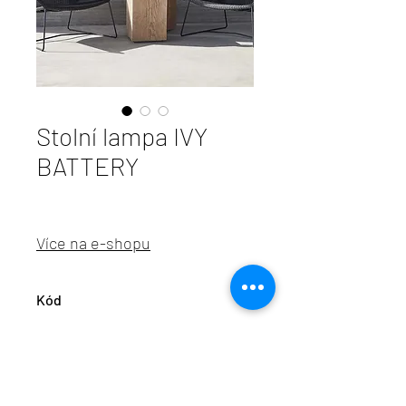
Stolní lampa IVY
BATTERY
Více na e-shopu
Kód
BRO PC01233_002
info@aulix.cz
|
+420 702 061 783
| studio Náměstí