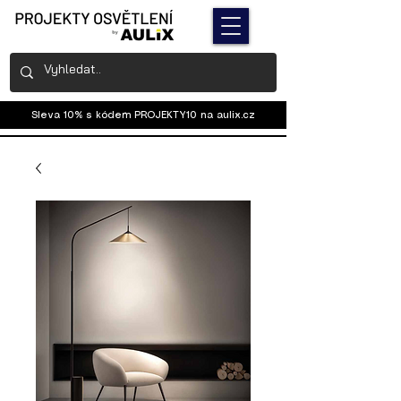
Sleva 10% s kódem PROJEKTY10 na
aulix.cz