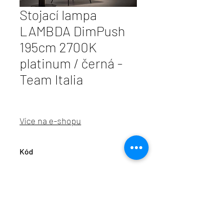
Stojací lampa
LAMBDA DimPush
195cm 2700K
platinum / černá -
Team Italia
Více na e-shopu
Kód
TI 5071CDPPNE2A
info@aulix.cz
|
+420 702 061 783
| studio Náměstí
Na Sádkách 705, Dolní Břežany