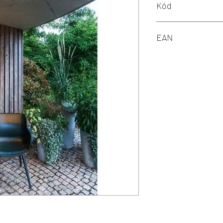
Kód
LA 1007236
EAN
4024163275170