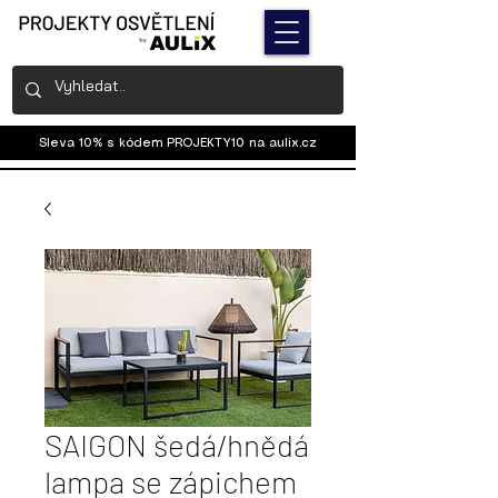
Sleva 10% s kódem PROJEKTY10 na
aulix.cz
SAIGON šedá/hnědá
lampa se zápichem