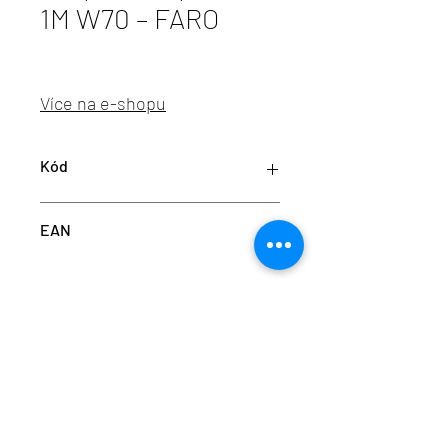
1M W70 – FARO
Více na e-shopu
Kód
FARO 71575P-07
EAN
8421776238152
info@aulix.cz
|
+420 702 061 783
| studio Náměstí
Na Sádkách 705, Dolní Břežany
Aulix Lighting s.r.o. | sídlo Náměstí Na Sádkách