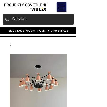
Sleva 10% s kódem PROJEKTY10 na
aulix.cz