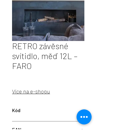
RETRO závěsné
svítidlo, měď 12L –
FARO
Více na e-shopu
Kód
FARO 20047
EAN