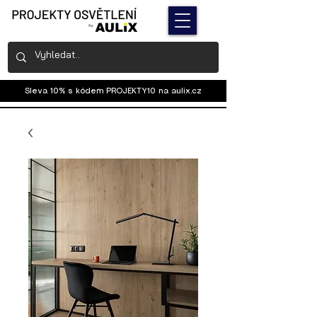
Sleva 10% s kódem PROJEKTY10 na
aulix.cz