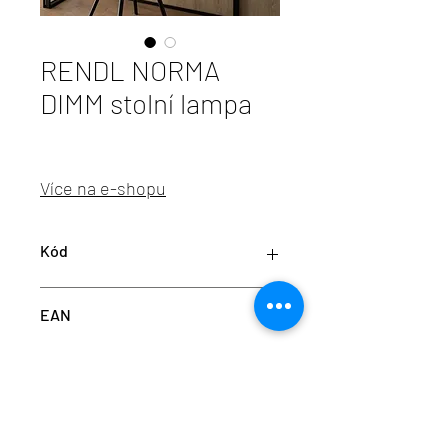
RENDL NORMA
DIMM stolní lampa
Více na e-shopu
Kód
RED R14293
EAN
8595685430386
info@aulix.cz
|
+420 702 061 783
| studio Náměstí