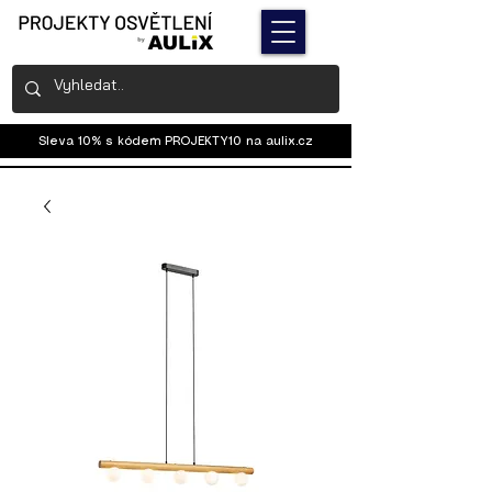
Sleva 10% s kódem PROJEKTY10 na
aulix.cz