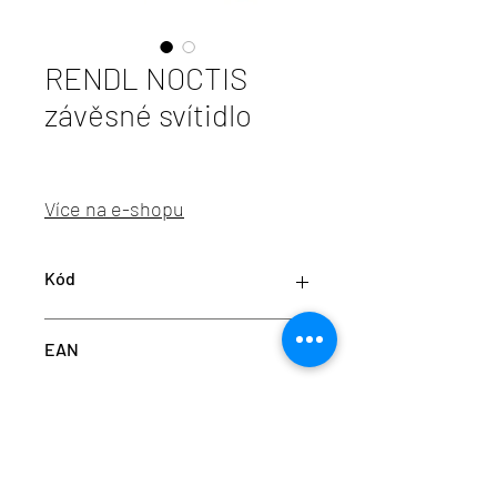
RENDL NOCTIS
závěsné svítidlo
Více na e-shopu
Kód
RED R14460
EAN
8595685431970
info@aulix.cz
|
+420 702 061 783
| studio Náměstí