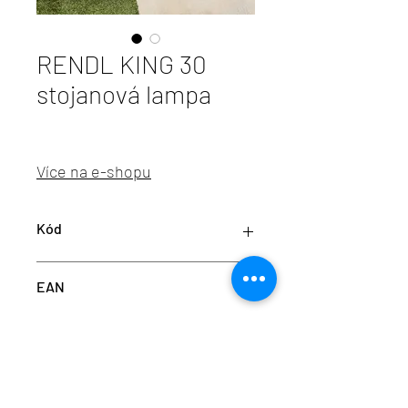
RENDL KING 30
stojanová lampa
Více na e-shopu
Kód
RED R14174
EAN
8595685429182
info@aulix.cz
|
+420 702 061 783
| studio Náměstí