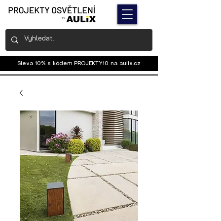
Sleva 10% s kódem PROJEKTY10 na
aulix.cz