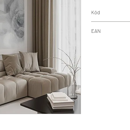
Kód
RED R14412
EAN
8595685431574