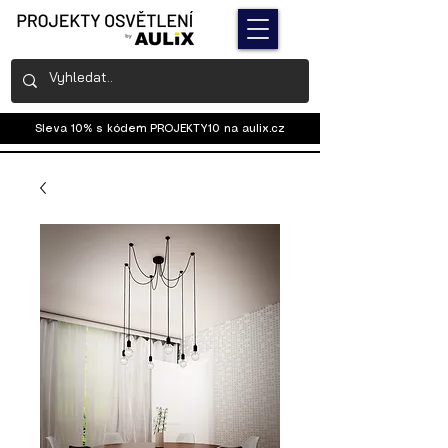
Sleva 10% s kódem PROJEKTY10 na
aulix.cz