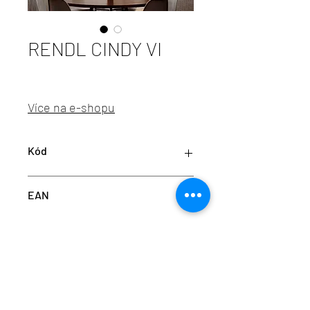
RENDL CINDY VI
Více na e-shopu
Kód
RED R12054
EAN
8595685409986
info@aulix.cz
|
+420 702 061 783
| studio Náměstí
Na Sádkách 705, Dolní Břežany