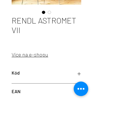
RENDL ASTROMET
VII
Více na e-shopu
Kód
RED R11761
EAN
8595685407647
info@aulix.cz
|
+420 702 061 783
| studio Náměstí