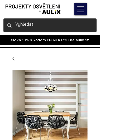
Sleva 10% s kódem PROJEKTY10 na
aulix.cz