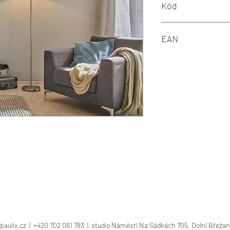
Kód
P70923
EAN
4000870709238
@aulix.cz
| +420 702 061 783 | studio Náměstí Na Sádkách 705, Dolní Břežan