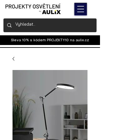
Sleva 10% s kódem PROJEKTY10 na
aulix.cz