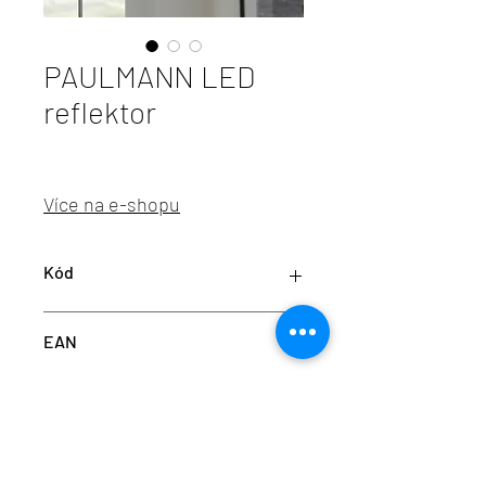
PAULMANN LED
reflektor
Více na e-shopu
Kód
P28795
EAN
4000870287958
info@aulix.cz
|
+420 702 061 783
| studio Náměstí