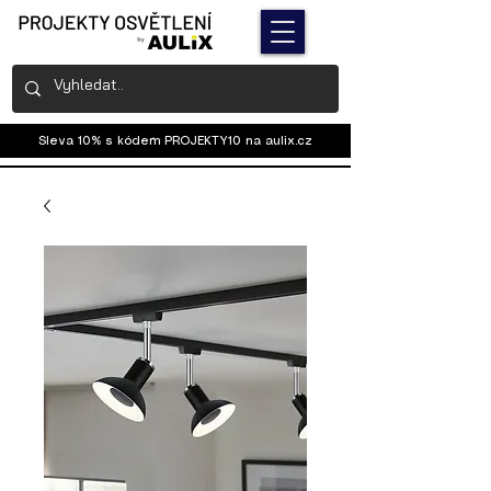
Sleva 10% s kódem PROJEKTY10 na
aulix.cz