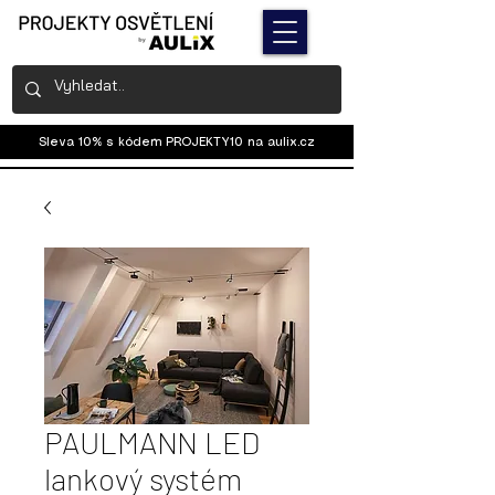
Sleva 10% s kódem PROJEKTY10 na
aulix.cz
PAULMANN LED
lankový systém