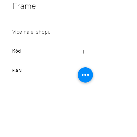
Frame
Více na e-shopu
Kód
P94485
EAN
4000870944851
info@aulix.cz
|
+420 702 061 783
| studio Náměstí
Na Sádkách 705, Dolní Břežany
Aulix Lighting s.r.o. | sídlo Náměstí Na Sádkách