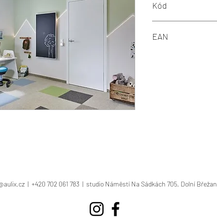
Kód
P70952
EAN
4000870709528
@aulix.cz
| +420 702 061 783 | studio Náměstí Na Sádkách 705, Dolní Břežan