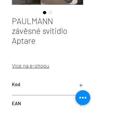
PAULMANN
závěsné svítidlo
Aptare
Více na e-shopu
Kód
P79815
EAN
4000870798157