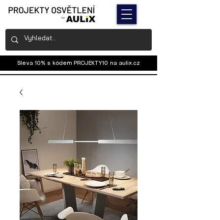
Sleva 10% s kódem PROJEKTY10 na
aulix.cz