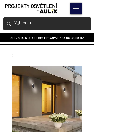
Sleva 10% s kódem PROJEKTY10 na
aulix.cz