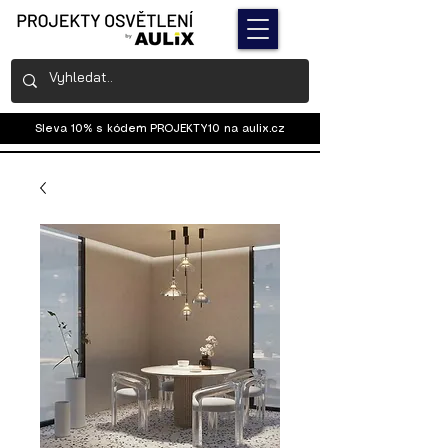
Sleva 10% s kódem PROJEKTY10 na
aulix.cz