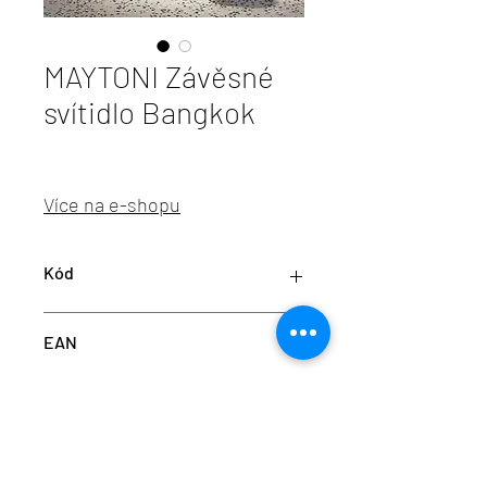
MAYTONI Závěsné
svítidlo Bangkok
Více na e-shopu
Kód
M MOD185PL-L6B3K3
EAN
4099776046349
info@aulix.cz
|
+420 702 061 783
| studio Náměstí