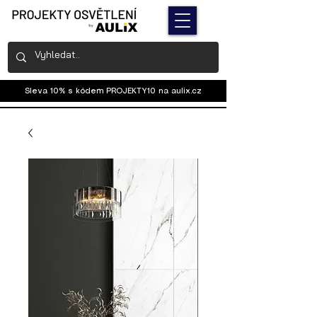
Sleva 10% s kódem PROJEKTY10 na
aulix.cz