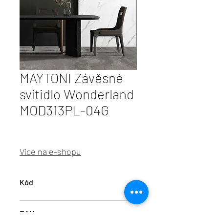
MAYTONI Závěsné
svítidlo Wonderland
MOD313PL-04G
Více na e-shopu
Kód
M MOD313PL-04G
EAN