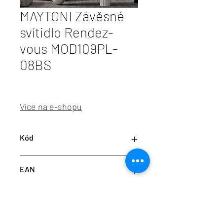
MAYTONI Závěsné
svítidlo Rendez-
vous MOD109PL-
08BS
Více na e-shopu
Kód
M MOD109PL-08BS
EAN
4251110098258