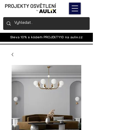
Sleva 10% s kódem PROJEKTY10 na
aulix.cz