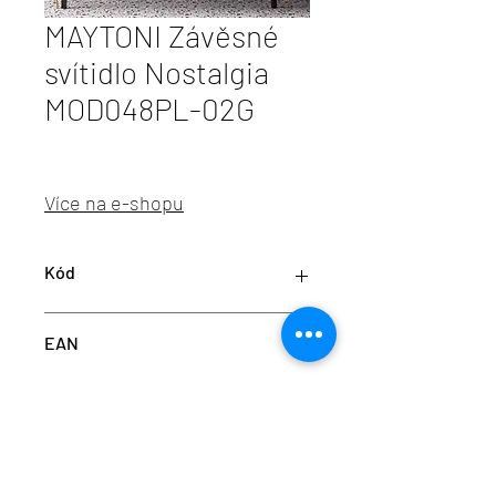
MAYTONI Závěsné
svítidlo Nostalgia
MOD048PL-02G
Více na e-shopu
Kód
M MOD048PL-02G
EAN
4251110031149
info@aulix.cz
|
+420 702 061 783
| studio Náměstí
Na Sádkách 705, Dolní Břežany