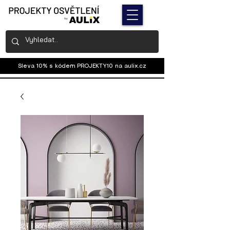
Sleva 10% s kódem PROJEKTY10 na
aulix.cz