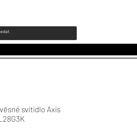
ěsné svítidlo Axis
L28G3K