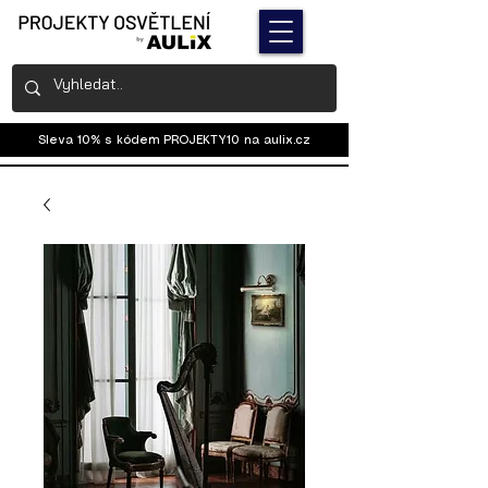
Sleva 10% s kódem PROJEKTY10 na
aulix.cz