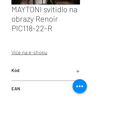
MAYTONI svítidlo na
obrazy Renoir
PIC118-22-R
Více na e-shopu
Kód
M PIC118-22-R
EAN
4260361989482
info@aulix.cz
|
+420 702 061 783
| studio Náměstí
Na Sádkách 705, Dolní Břežany