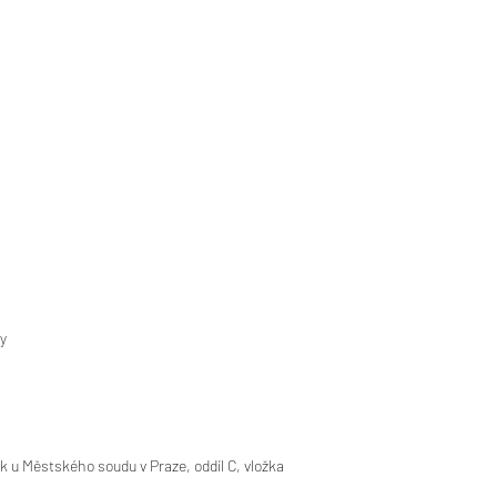
y
ík u Městského soudu v Praze, oddíl C, vložka