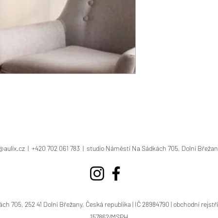
@aulix.cz
| +420 702 061 783 | studio Náměstí Na Sádkách 705, Dolní Břežan
kách 705, 252 41 Dolní Břežany, Česká republika | IČ 28984790 | obchodní rejstř
157862/MSPH