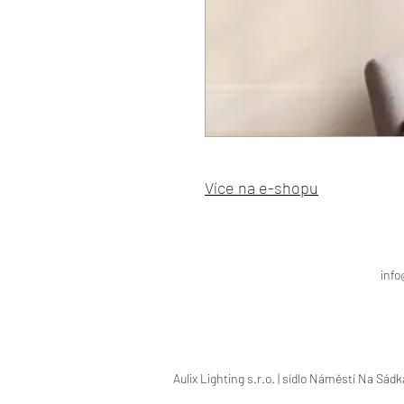
Více na e-shopu
info
Aulix Lighting s.r.o. | sídlo Náměstí Na Sád