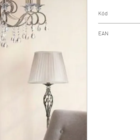
Kód
M RC247-PL-10-R
EAN
4251110017730