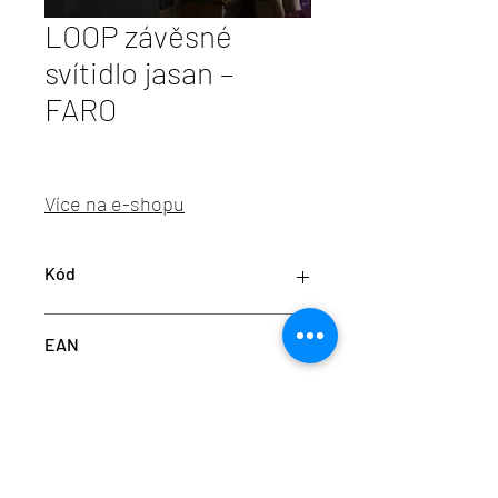
LOOP závěsné
svítidlo jasan –
FARO
Více na e-shopu
Kód
FARO 29397
EAN
8421776225657
info@aulix.cz
|
+420 702 061 783
| studio Náměstí
Na Sádkách 705, Dolní Břežany