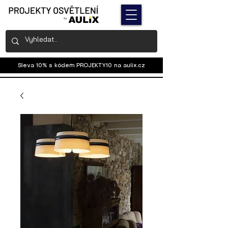
Sleva 10% s kódem PROJEKTY10 na
aulix.cz