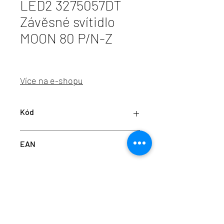
LED2 3275057DT
Závěsné svítidlo
MOON 80 P/N-Z
Více na e-shopu
Kód
LED2 3275057DT
EAN
8585054425167
info@aulix.cz
|
+420 702 061 783
| studio Náměstí
Na Sádkách 705, Dolní Břežany