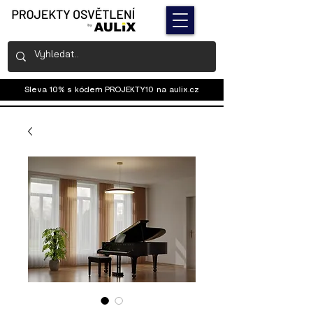
Sleva 10% s kódem PROJEKTY10 na
aulix.cz