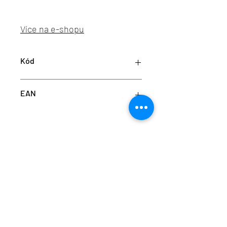
Více na e-shopu
Kód
LED2 2390651
EAN
8585054413324
info@aulix.cz
|
+420 702 061 783
| studio Náměstí
Na Sádkách 705, Dolní Břežany
Aulix Lighting s.r.o. | sídlo Náměstí Na Sádkách
705, 252 41 Dolní Břežany, Česká republika | IČ