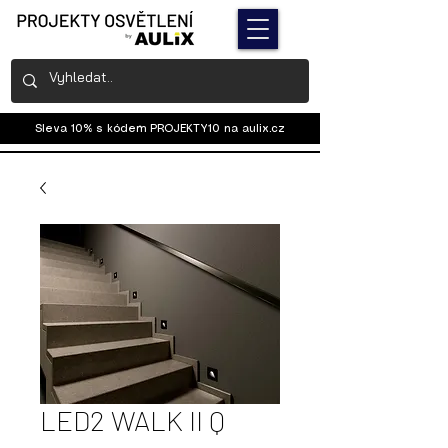
Sleva 10% s kódem PROJEKTY10 na
aulix.cz
LED2 WALK II Q