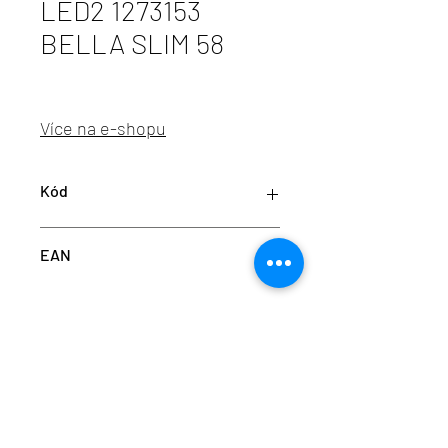
LED2 1273153
BELLA SLIM 58
Více na e-shopu
Kód
LED2 1273153
EAN
8585054412723
info@aulix.cz
|
+420 702 061 783
| studio Náměstí
Na Sádkách 705, Dolní Břežany