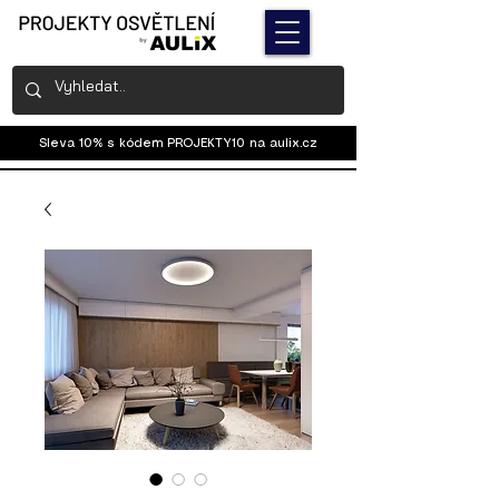
Sleva 10% s kódem PROJEKTY10 na
aulix.cz