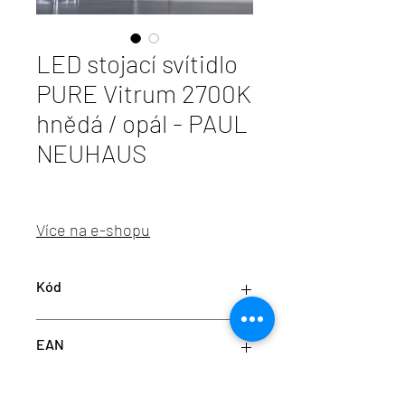
LED stojací svítidlo
PURE Vitrum 2700K
hnědá / opál - PAUL
NEUHAUS
Více na e-shopu
Kód
PN 481-34
EAN
4012248382714