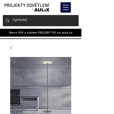
Sleva 10% s kódem PROJEKTY10 na
aulix.cz