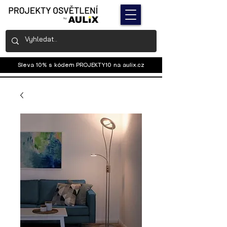
Sleva 10% s kódem PROJEKTY10 na
aulix.cz