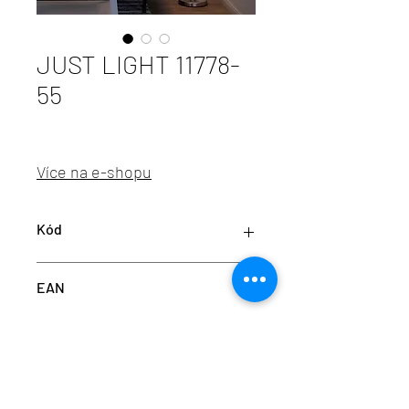
JUST LIGHT 11778-
55
Více na e-shopu
Kód
LD 11778-55
EAN
4043689916374
info@aulix.cz
|
+420 702 061 783
| studio Náměstí