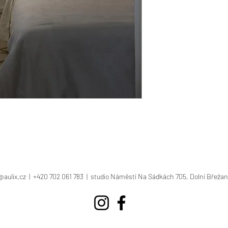
@aulix.cz
| +420 702 061 783 | studio Náměstí Na Sádkách 705, Dolní Břežan