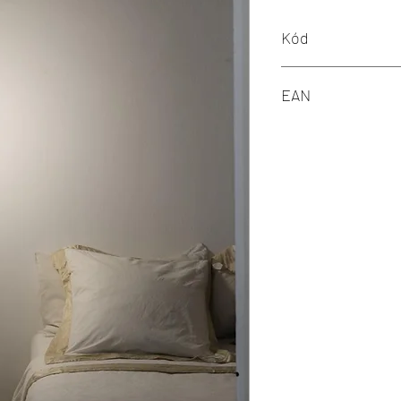
Kód
FARO 29694
EAN
8421776168091