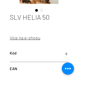
SLV HELIA 50
Více na e-shopu
Kód
LA 152961
EAN
4024163169387
info@aulix.cz
|
+420 702 061 783
| studio Náměstí
Na Sádkách 705, Dolní Břežany