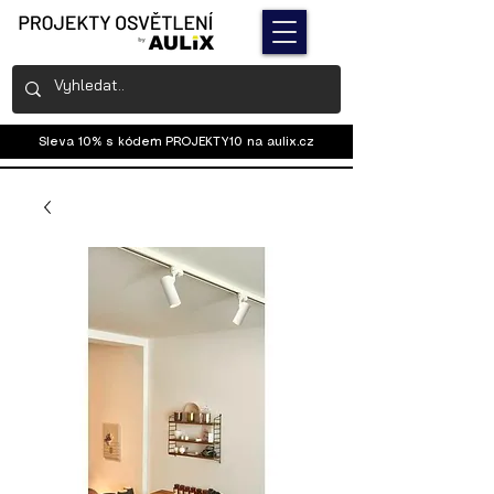
Sleva 10% s kódem PROJEKTY10 na
aulix.cz