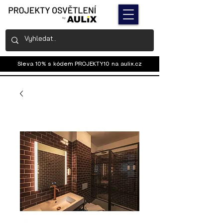
Sleva 10% s kódem PROJEKTY10 na
aulix.cz