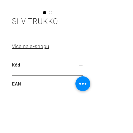
SLV TRUKKO
Více na e-shopu
Kód
LA 1004729
EAN
4024163248792
info@aulix.cz
|
+420 702 061 783
| studio Náměstí
Na Sádkách 705, Dolní Břežany