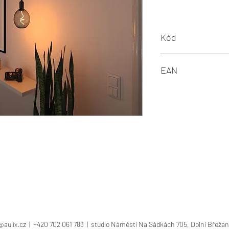
Kód
P 29261
EAN
4000870292617
@aulix.cz
| +420 702 061 783 | studio Náměstí Na Sádkách 705, Dolní Břežan