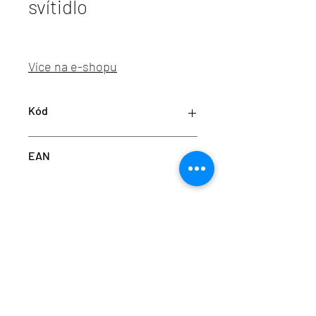
svítidlo
Více na e-shopu
Kód
K50710.03.WS.WH-WH.ST.8.30
EAN
8435466128463
info@aulix.cz
|
+420 702 061 783
| studio Náměstí
Na Sádkách 705, Dolní Břežany
Aulix Lighting s.r.o. | sídlo Náměstí Na Sádkách