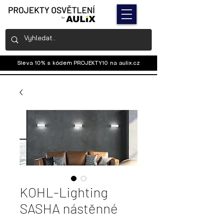
Sleva 10% s kódem PROJEKTY10 na
aulix.cz
KOHL-Lighting
SASHA nástěnné