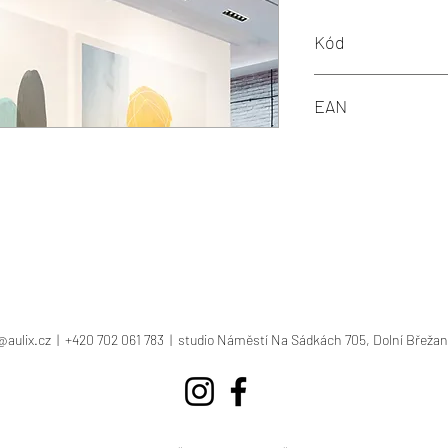
Kód
K51300.01.SR.BK-BK.15
EAN
8445028701096
@aulix.cz
| +420 702 061 783 | studio Náměstí Na Sádkách 705, Dolní Břežan