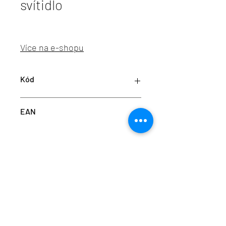
svítidlo
Více na e-shopu
Kód
K50155.01.SR.WH-WH.38.ST.8.30.D1
EAN
info@aulix.cz
|
+420 702 061 783
| studio Náměstí
Na Sádkách 705, Dolní Břežany
Aulix Lighting s.r.o. | sídlo Náměstí Na Sádkách