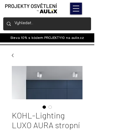
Sleva 10% s kódem PROJEKTY10 na
aulix.cz
KOHL-Lighting
LUXO AURA stropní