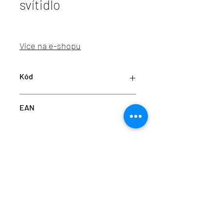
svítidlo
Více na e-shopu
Kód
K60010.01.SR.WH-WH.OP.ST.8.30
EAN
8445028698174
info@aulix.cz
|
+420 702 061 783
| studio Náměstí
Na Sádkách 705, Dolní Břežany
Aulix Lighting s.r.o. | sídlo Náměstí Na Sádkách