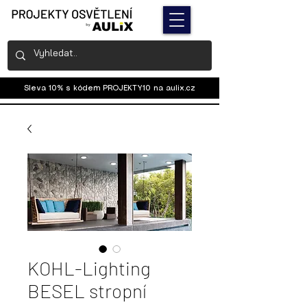
Sleva 10% s kódem PROJEKTY10 na
aulix.cz
KOHL-Lighting
BESEL stropní