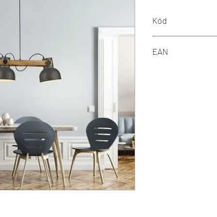
Kód
LD 15743-18
EAN
4043689000677