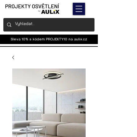
Sleva 10% s kódem PROJEKTY10 na
aulix.cz