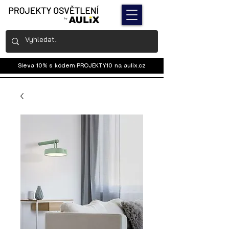
Sleva 10% s kódem PROJEKTY10 na
aulix.cz