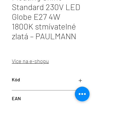
Standard 230V LED
Globe E27 4W
1800K stmívatelné
zlatá – PAULMANN
Více na e-shopu
Kód
P 29237
EAN
4000870292372
info@aulix.cz
|
+420 702 061 783
| studio Náměstí