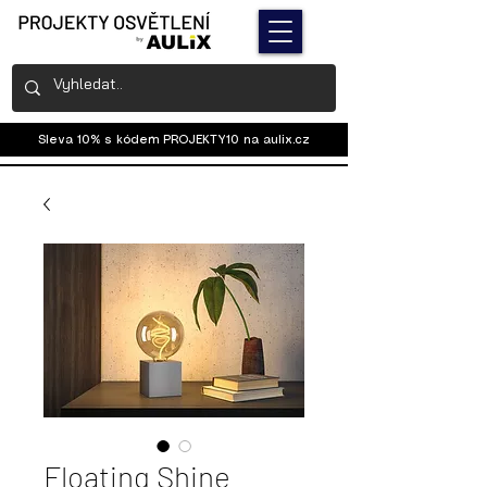
Sleva 10% s kódem PROJEKTY10 na
aulix.cz
Floating Shine